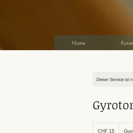
Home
Kurse
Dieser Service ist 
Gyroto
15
Schweizer
CHF 15
Guye
Franken