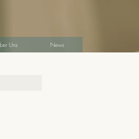
ber Uns
News